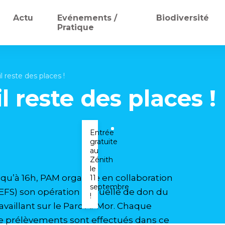
Actu
Evénements /
Biodiversité
Pratique
l reste des places !
l reste des places !
Entrée
gratuite
au
Zénith
le
usqu’à 16h, PAM organise en collaboration
11
septembre
(EFS) son opération annuelle de don du
!
availlant sur le Parc Ar Mor. Chaque
de prélèvements sont effectués dans ce