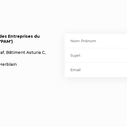
Contact
des Entreprises du
'PAM')
footer
af, Bâtiment Asturia C,
Herblain