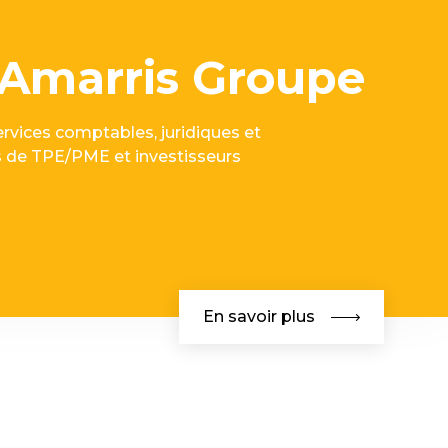
Amarris Groupe
vices comptables, juridiques et
ts de TPE/PME et investisseurs
En savoir plus