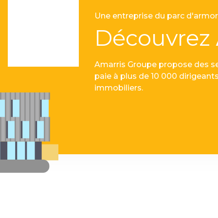
Une entreprise du parc d'armor
Découvrez
Amarris Groupe propose des ser
paie à plus de 10 000 dirigean
immobiliers.