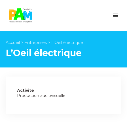
Accueil
>
Entreprises
>
L’Oeil électrique
L’Oeil électrique
Activité
Production audiovisuelle