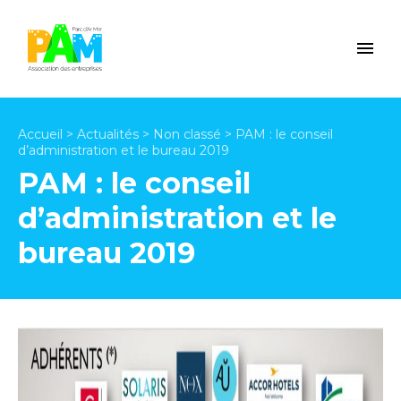
Accueil
>
Actualités
>
Non classé
>
PAM : le conseil
d’administration et le bureau 2019
PAM : le conseil
d’administration et le
bureau 2019