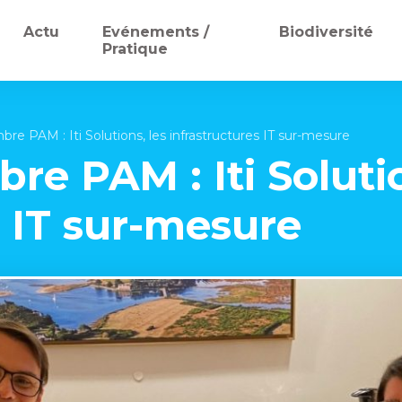
Actu
Evénements /
Biodiversité
Pratique
 PAM : Iti Solutions, les infrastructures IT sur-mesure
 PAM : Iti Solutio
s IT sur-mesure