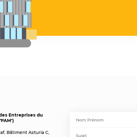
Contact
des Entreprises du
'PAM')
footer
af, Bâtiment Asturia C,