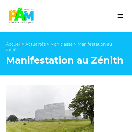
Accueil
>
Actualités
>
Non classé
>
Manifestation au
Zénith
Manifestation au Zénith