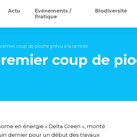
Actu
Evénements /
Biodiversité
Pratique
premier coup de pioche prévu à la rentrée
premier coup de pio
nome en énergie « Delta Green », monté
 juin dernier pour un début des travaux