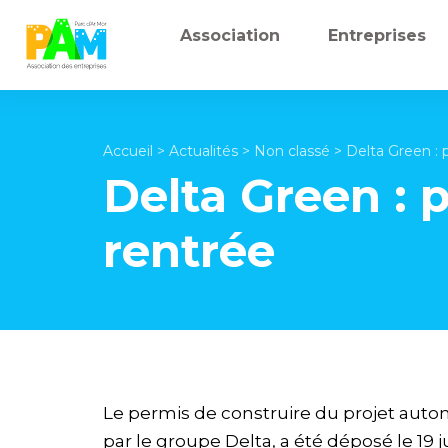
Association
Entreprises
Accueil
>
Actualités
>
Non classé
>
Delta Green : 
Delta Green : 
rentrée
Le permis de construire du projet auto
par le
groupe Delta
, a été déposé le 19