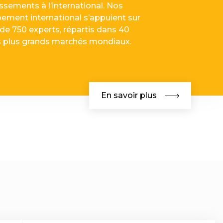
ssements à l’international. Nos
pement international s’appuient sur
de 750 experts, répartis dans 40
s plus grands marchés mondiaux.
En savoir plus