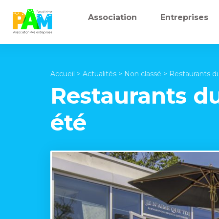
Association
Entreprises
Accueil
>
Actualités
>
Non classé
>
Restaurants du
Restaurants du
été