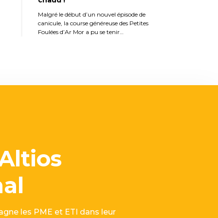
Malgré le début d’un nouvel épisode de
canicule, la course généreuse des Petites
Foulées d’Ar Mor a pu se tenir…
Altios
nal
gne les PME et ETI dans leur