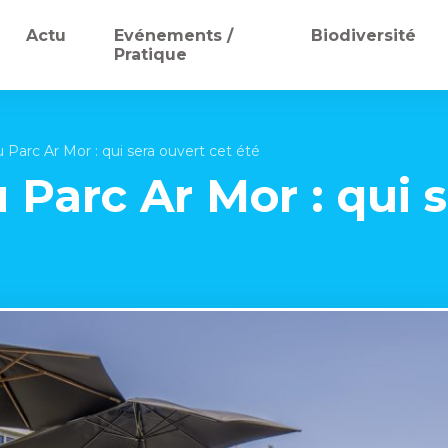
Actu
Evénements /
Biodiversité
Pratique
 Parc Ar Mor : qui sera ouvert cet été
 Parc Ar Mor : qui s