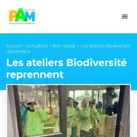
Accueil
>
Actualités
>
Non classé
>
Les ateliers Biodiversité
reprennent
Les ateliers Biodiversité
reprennent