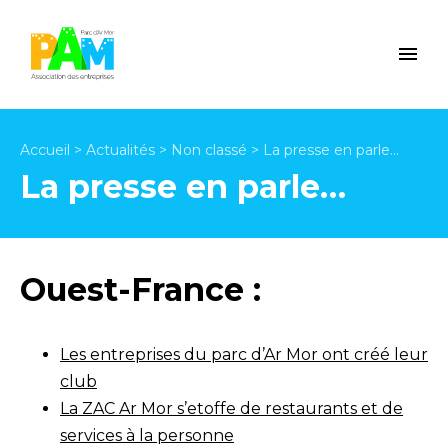
Accueil
>
Actualités
>
Non classé
>
La presse en parle…
La presse en parle…
Ouest-France :
Les entreprises du parc d’Ar Mor ont créé leur
club
La ZAC Ar Mor s’etoffe de restaurants et de
services à la personne