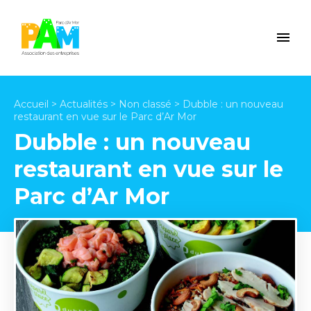
Accueil
>
Actualités
>
Non classé
>
Dubble : un nouveau
restaurant en vue sur le Parc d’Ar Mor
Dubble : un nouveau
restaurant en vue sur le
Parc d’Ar Mor