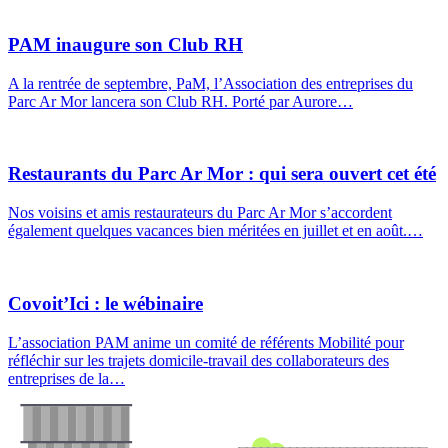
PAM inaugure son Club RH
A la rentrée de septembre, PaM, l’Association des entreprises du
Parc Ar Mor lancera son Club RH. Porté par Aurore…
Restaurants du Parc Ar Mor : qui sera ouvert cet été
Nos voisins et amis restaurateurs du Parc Ar Mor s’accordent
également quelques vacances bien méritées en juillet et en août.…
Covoit’Ici : le wébinaire
L’association PAM anime un comité de référents Mobilité pour
réfléchir sur les trajets domicile-travail des collaborateurs des
entreprises de la…