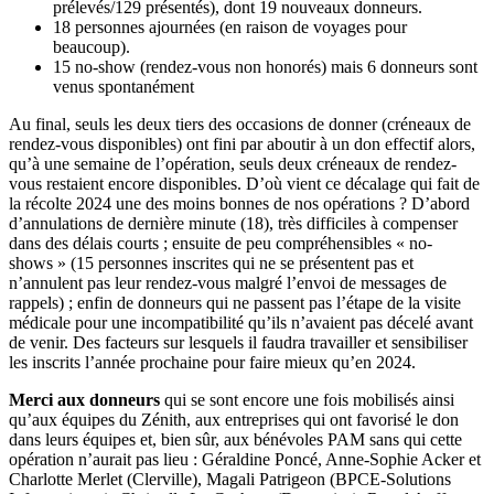
prélevés/129 présentés), dont 19 nouveaux donneurs.
18 personnes ajournées (en raison de voyages pour
beaucoup).
15 no-show (rendez-vous non honorés) mais 6 donneurs sont
venus spontanément
Au final, seuls les deux tiers des occasions de donner (créneaux de
rendez-vous disponibles) ont fini par aboutir à un don effectif alors,
qu’à une semaine de l’opération, seuls deux créneaux de rendez-
vous restaient encore disponibles. D’où vient ce décalage qui fait de
la récolte 2024 une des moins bonnes de nos opérations ? D’abord
d’annulations de dernière minute (18), très difficiles à compenser
dans des délais courts ; ensuite de peu compréhensibles « no-
shows » (15 personnes inscrites qui ne se présentent pas et
n’annulent pas leur rendez-vous malgré l’envoi de messages de
rappels) ; enfin de donneurs qui ne passent pas l’étape de la visite
médicale pour une incompatibilité qu’ils n’avaient pas décelé avant
de venir. Des facteurs sur lesquels il faudra travailler et sensibiliser
les inscrits l’année prochaine pour faire mieux qu’en 2024.
Merci aux donneurs
qui se sont encore une fois mobilisés ainsi
qu’aux équipes du Zénith, aux entreprises qui ont favorisé le don
dans leurs équipes et, bien sûr, aux bénévoles PAM sans qui cette
opération n’aurait pas lieu : Géraldine Poncé, Anne-Sophie Acker et
Charlotte Merlet (Clerville), Magali Patrigeon (BPCE-Solutions