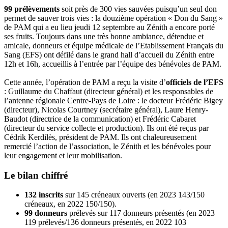
99 prélèvements
soit près de 300 vies sauvées puisqu’un seul don
permet de sauver trois vies : la douzième opération « Don du Sang »
de PAM qui a eu lieu jeudi 12 septembre au Zénith a encore porté
ses fruits. Toujours dans une très bonne ambiance, détendue et
amicale, donneurs et équipe médicale de l’Etablissement Français du
Sang (EFS) ont défilé dans le grand hall d’accueil du Zénith entre
12h et 16h, accueillis à l’entrée par l’équipe des bénévoles de PAM.
Cette année, l’opération de PAM a reçu la visite d’
officiels de l’EFS
: Guillaume du Chaffaut (directeur général) et les responsables de
l’antenne régionale Centre-Pays de Loire : le docteur Frédéric Bigey
(directeur), Nicolas Courtney (secrétaire général), Laure Henry-
Baudot (directrice de la communication) et Frédéric Cabaret
(directeur du service collecte et production). Ils ont été reçus par
Cédrik Kerdilès, président de PAM. Ils ont chaleureusement
remercié l’action de l’association, le Zénith et les bénévoles pour
leur engagement et leur mobilisation.
Le bilan chiffré
132 inscrits
sur 145 créneaux ouverts (en 2023 143/150
créneaux, en 2022 150/150).
99 donneurs
prélevés sur 117 donneurs présentés (en 2023
119 prélevés/136 donneurs présentés, en 2022 103