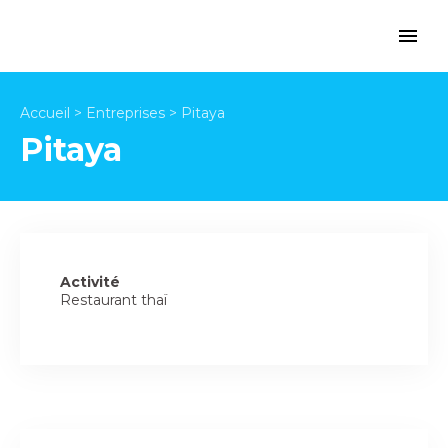
Accueil
>
Entreprises
>
Pitaya
Pitaya
Activité
Restaurant thaï