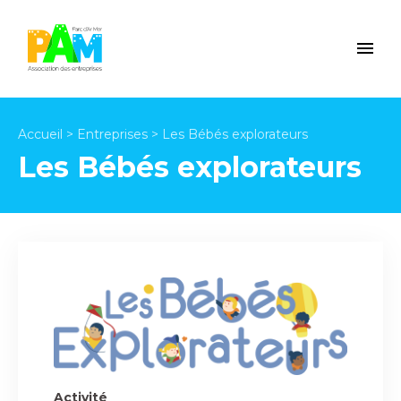
Accueil
>
Entreprises
>
Les Bébés explorateurs
Les Bébés explorateurs
Activité