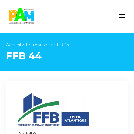
Accueil
>
Entreprises
>
FFB 44
FFB 44
Activité