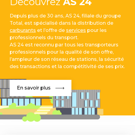
Découvrez
AS 24
Depuis plus de 30 ans, AS 24, filiale du groupe
Total, est spécialisé dans la distribution de
carburants
et l’offre de
services
pour les
professionnels du transport.
AS 24 est reconnu par tous les transporteurs
professionnels pour la qualité de son offre,
l’ampleur de son réseau de stations, la sécurité
des transactions et la compétitivité de ses prix.
En savoir plus